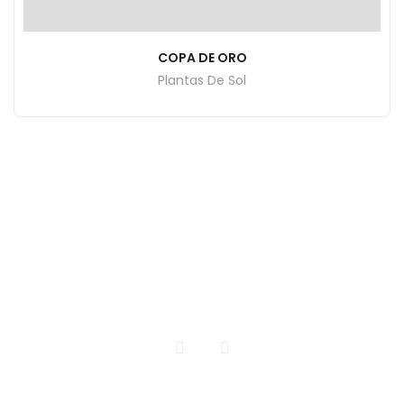
COPA DE ORO
Plantas De Sol
INICIO
CATALOGO DE PLANTAS
CONTACTO
Todos los Derechos Reservados | Vivero El Encanto
Realizdo por pacomarquez