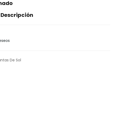
enado
 Descripción
Deseos
antas De Sol