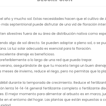
 el año y mucho sol. Estas necesidades hacen que el cultivo de 
o más septentrional puede disfrutar de una vid de floración inte
en silvestres fuera de su área de distribución nativa como espe
endo algo de sol directo. Se pueden adaptar a pleno sol, o se p
na. La luz solar adecuada es esencial para la floración.
xcelente drenaje es beneficioso.
preferiblemente a lo largo de una red que pueda trepar.
erano, asegurándote de que tu maceta tenga un buen drenaje.
meses de invierno, reduce el riego, pero no permitas que la p
o débil durante la temporada de crecimiento. Reduce el fertiliza
n lenta 14-14-14 general fertilizante completo o fertilizante di
tes. El mejor momento para alimentar al arbusto es en marzo, ju
en el entorno del hogar. Las plantas que están expuestas a corr
unidad.