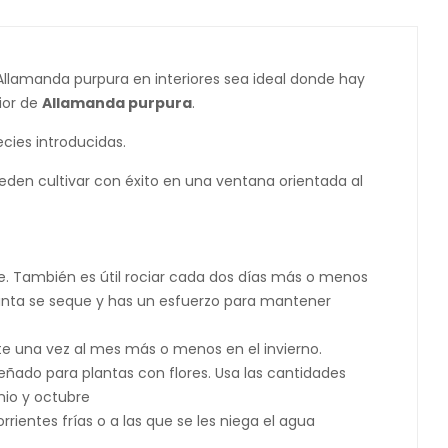
Allamanda purpura en interiores sea ideal donde hay
rior de
Allamanda purpura
.
cies introducidas.
ueden cultivar con éxito en una ventana orientada al
 También es útil rociar cada dos días más o menos
lanta se seque y has un esfuerzo para mantener
nte una vez al mes más o menos en el invierno.
señado para plantas con flores. Usa las cantidades
nio y octubre
ientes frías o a las que se les niega el agua