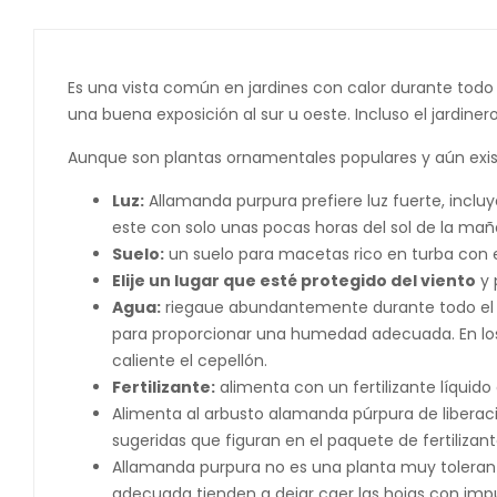
Es una vista común en jardines con calor durante todo
una buena exposición al sur u oeste. Incluso el jardiner
Aunque son plantas ornamentales populares y aún exist
Luz:
Allamanda purpura prefiere luz fuerte, incluy
este con solo unas pocas horas del sol de la maña
Suelo:
un suelo para macetas rico en turba con e
Elije un lugar que esté protegido del viento
y 
Agua:
riegaue abundantemente durante todo el v
para proporcionar una humedad adecuada. En los 
caliente el cepellón.
Fertilizante:
alimenta con un fertilizante líquid
Alimenta al arbusto alamanda púrpura de liberació
sugeridas que figuran en el paquete de fertilizan
Allamanda purpura no es una planta muy tolerante 
adecuada tienden a dejar caer las hojas con imp