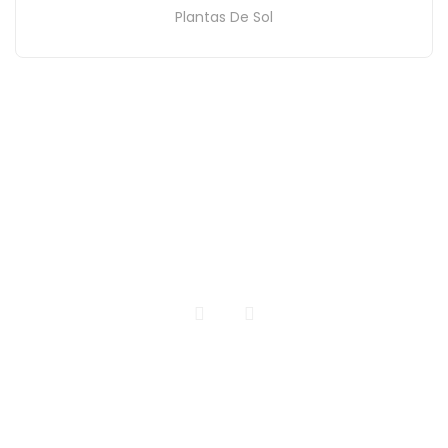
Plantas De Sol
INICIO
CATALOGO DE PLANTAS
CONTACTO
Todos los Derechos Reservados | Vivero El Encanto
Realizdo por pacomarquez