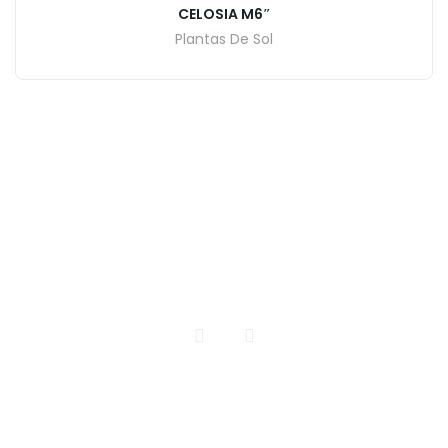
CELOSIA M6″
Plantas De Sol
INICIO
CATALOGO DE PLANTAS
CONTACTO
Todos los Derechos Reservados | Vivero El Encanto
Realizdo por pacomarquez