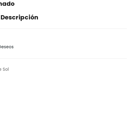
enado
 Descripción
 Deseos
e Sol