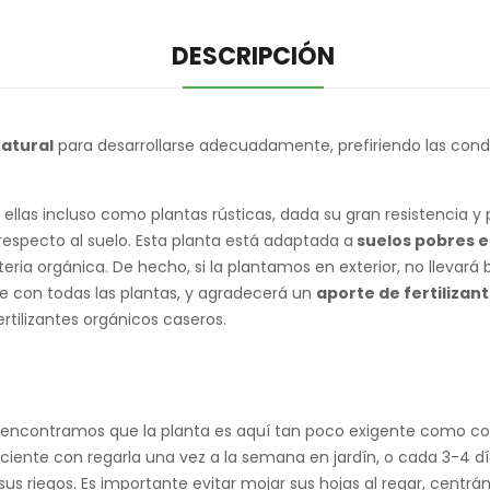
DESCRIPCIÓN
natural
para desarrollarse adecuadamente, prefiriendo las condi
ellas incluso como plantas rústicas, dada su gran resistencia 
 respecto al suelo. Esta planta está adaptada a
suelos pobres e
ria orgánica. De hecho, si la plantamos en exterior, no llevar
 con todas las plantas, y agradecerá un
aporte de fertilizan
tilizantes orgánicos caseros.
encontramos que la planta es aquí tan poco exigente como con 
ciente con regarla una vez a la semana en jardín, o cada 3-4 dí
us riegos. Es importante evitar mojar sus hojas al regar, centrán