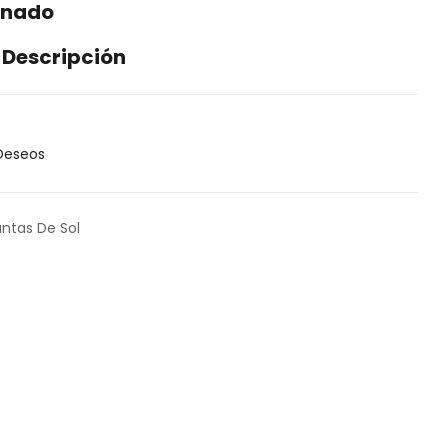
onado
 Descripción
 Deseos
antas De Sol