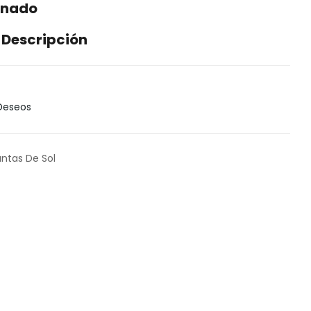
onado
 Descripción
 Deseos
antas De Sol