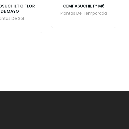
SUCHILT O FLOR
CEMPASUCHIL F” M6
DE MAYO
Plantas De Temporada
antas De Sol