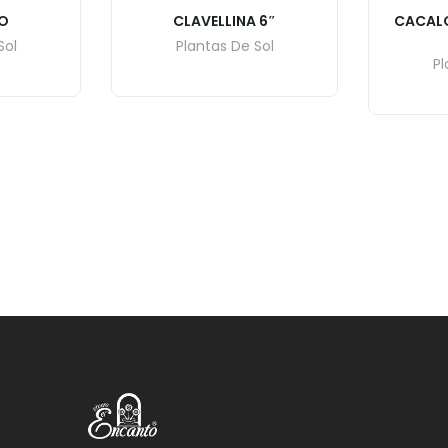
O
CLAVELLINA 6″
CACALO
Sol
Plantas De Sol
Pl