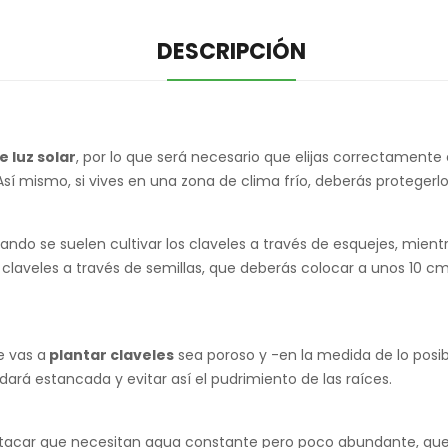
DESCRIPCIÓN
 luz solar
, por lo que será necesario que elijas correctamente
. Así mismo, si vives en una zona de clima frío, deberás proteger
ndo se suelen cultivar los claveles a través de esquejes, mientr
laveles a través de semillas, que deberás colocar a unos 10 cm
e vas a
plantar claveles
sea poroso y -en la medida de lo posi
ará estancada y evitar así el pudrimiento de las raíces.
stacar que necesitan agua constante pero poco abundante, q