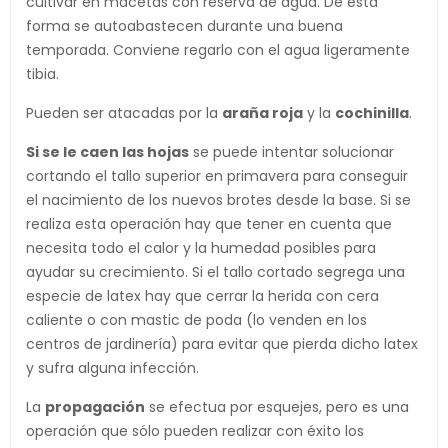
cultivar en macetas con reserva de agua. De esta
forma se autoabastecen durante una buena
temporada. Conviene regarlo con el agua ligeramente
tibia.
Pueden ser atacadas por la
araña roja
y la
cochinilla
.
Si se le caen las hojas
se puede intentar solucionar
cortando el tallo superior en primavera para conseguir
el nacimiento de los nuevos brotes desde la base. Si se
realiza esta operación hay que tener en cuenta que
necesita todo el calor y la humedad posibles para
ayudar su crecimiento. Si el tallo cortado segrega una
especie de latex hay que cerrar la herida con cera
caliente o con mastic de poda (lo venden en los
centros de jardinería) para evitar que pierda dicho latex
y sufra alguna infección.
La
propagación
se efectua por esquejes, pero es una
operación que sólo pueden realizar con éxito los