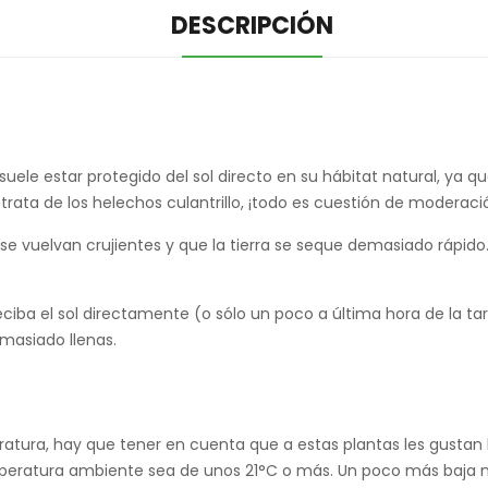
DESCRIPCIÓN
ele estar protegido del sol directo en su hábitat natural, ya qu
trata de los helechos culantrillo, ¡todo es cuestión de moderaci
 se vuelvan crujientes y que la tierra se seque demasiado rápi
reciba el sol directamente (o sólo un poco a última hora de la
emasiado llenas.
peratura, hay que tener en cuenta que a estas plantas les gusta
temperatura ambiente sea de unos 21°C o más. Un poco más baja 