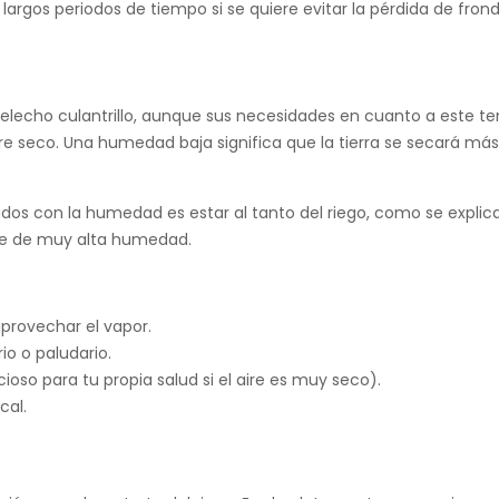
argos periodos de tiempo si se quiere evitar la pérdida de frond
lecho culantrillo, aunque sus necesidades en cuanto a este te
e seco. Una humedad baja significa que la tierra se secará más
os con la humedad es estar al tanto del riego, como se explica 
te de muy alta humedad.
provechar el vapor.
o o paludario.
oso para tu propia salud si el aire es muy seco).
cal.