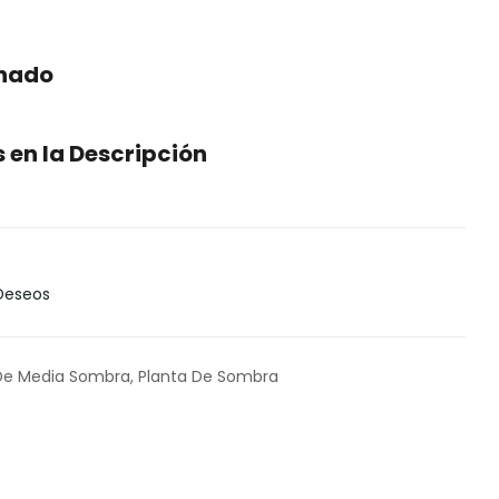
enado
en la Descripción
 Deseos
De Media Sombra
,
Planta De Sombra