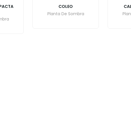
PACTA
COLEO
CA
Planta De Sombra
Pla
mbra