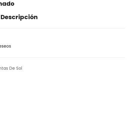
enado
 Descripción
Deseos
ntas De Sol