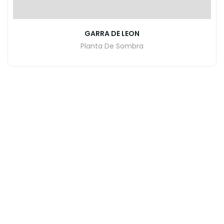
GARRA DE LEON
Planta De Sombra
INICIO
CATALOGO DE PLANTAS
CONTACTO
Todos los Derechos Reservados | Vivero El Encanto
Realizdo por pacomarquez