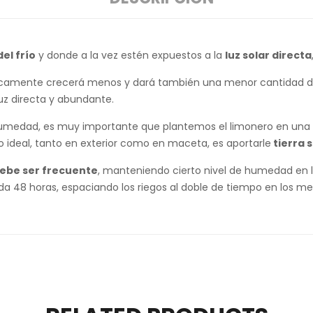
el frío
y donde a la vez estén expuestos a la
luz solar directa
ógicamente crecerá menos y dará también una menor cantidad de
uz directa y abundante.
humedad, es muy importante que plantemos el limonero en una
 Lo ideal, tanto en exterior como en maceta, es aportarle
tierra 
ebe ser frecuente
, manteniendo cierto nivel de humedad en l
a 48 horas, espaciando los riegos al doble de tiempo en los mes