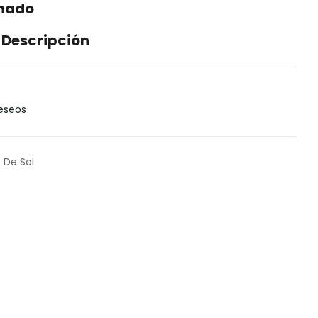
enado
 Descripción
Deseos
 De Sol