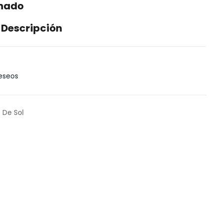
enado
 Descripción
Deseos
 De Sol