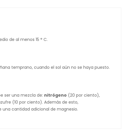
edio de al menos 15 ° C.
añana temprano, cuando el sol aún no se haya puesto.
be ser una mezcla de:
nitrógeno
(20 por ciento),
azufre (10 por ciento). Además de esto,
le una cantidad adicional de magnesio.