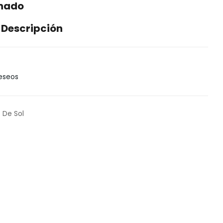
enado
 Descripción
Deseos
 De Sol