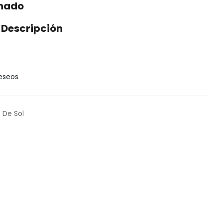
enado
 Descripción
Deseos
 De Sol