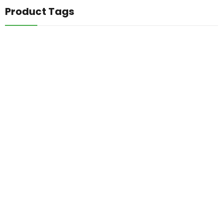
Product Tags
INICIO
CATALOGO DE PLANTAS
CONTACTO
Todos los Derechos Reservados | Vivero El Encanto