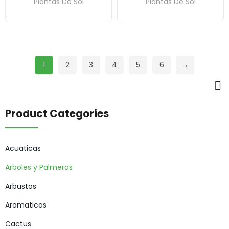
Plantas De Sol
Plantas De Sol
1
2
3
4
5
6
→
Product Categories
Acuaticas
Arboles y Palmeras
Arbustos
Aromaticos
Cactus