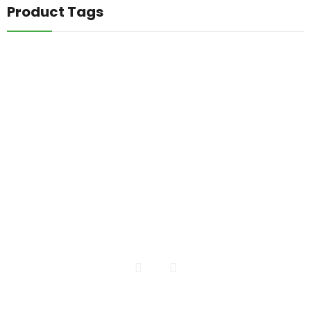
Product Tags
INICIO
CATALOGO DE PLANTAS
CONTACTO
Todos los Derechos Reservados | Vivero El Encanto
Realizdo por pacomarquez