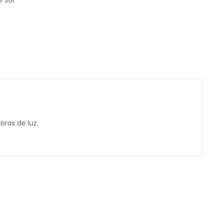
e Sol
ras de luz.