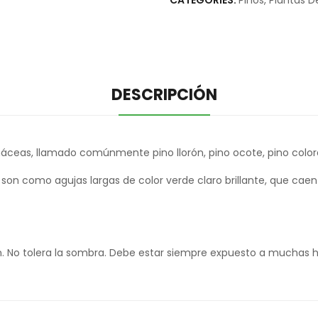
CATEGORIES:
Pinos
,
Plantas D
DESCRIPCIÓN
Pináceas, llamado comúnmente pino llorón, pino ocote, pino color
e son como agujas largas de color verde claro brillante, que ca
. No tolera la sombra. Debe estar siempre expuesto a muchas ho