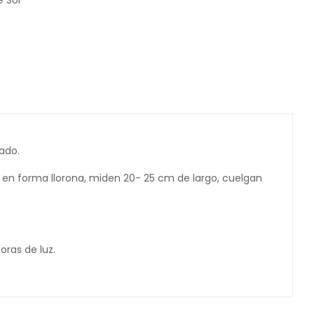
e Sol
ado.
en en forma llorona, miden 20- 25 cm de largo, cuelgan
ras de luz.