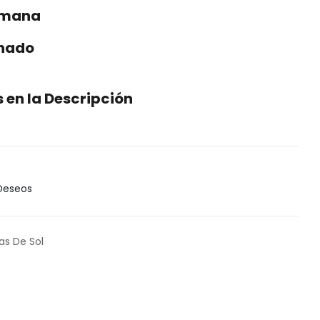
semana
enado
en la Descripción
 Deseos
as De Sol