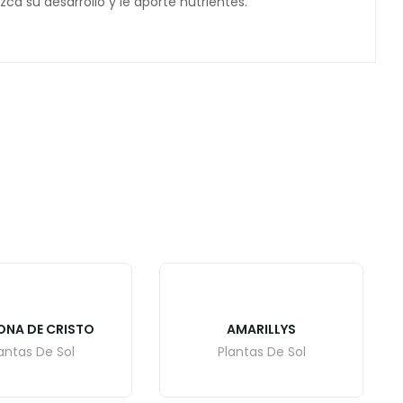
a su desarrollo y le aporte nutrientes.
NA DE CRISTO
AMARILLYS
antas De Sol
Plantas De Sol