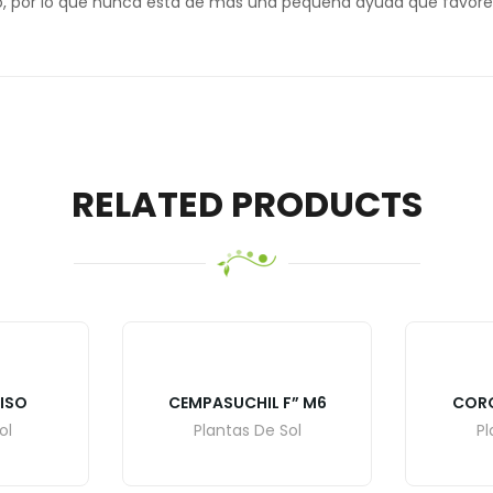
o, por lo que nunca está de más una pequeña ayuda que favorezc
RELATED PRODUCTS
AISO
CEMPASUCHIL F” M6
CORO
ol
Plantas De Sol
Pl