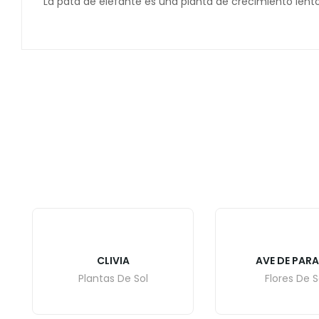
La pata de elefante es una planta de crecimiento lent
CLIVIA
AVE DE PAR
Plantas De Sol
Flores De S