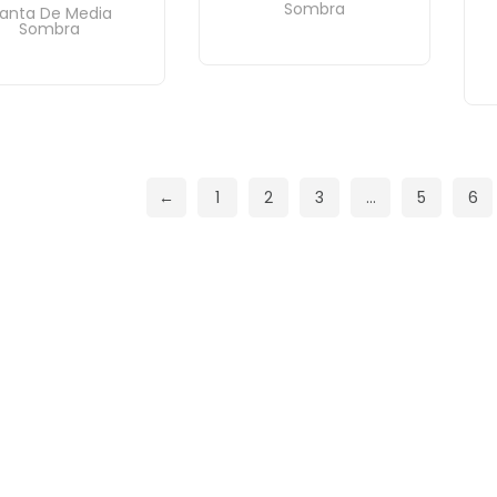
Sombra
lanta De Media
Sombra
←
1
2
3
…
5
6