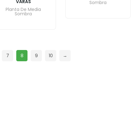
VARAS
Sombra
Planta De Media
Sombra
7
8
9
10
→