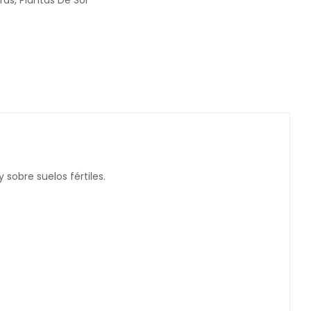
ras
,
Plantas De Sol
sobre suelos fértiles.