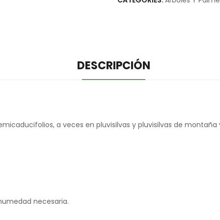
CATEGORIES:
Arboles Y Palme
DESCRIPCIÓN
ducifolios, a veces en pluvisilvas y pluvisilvas de montaña y 
 humedad necesaria.