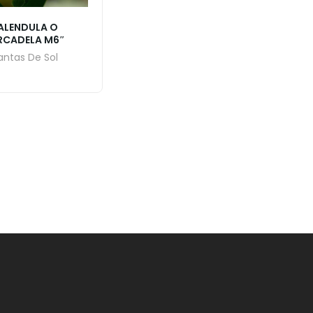
ALENDULA O
RCADELA M6″
antas De Sol