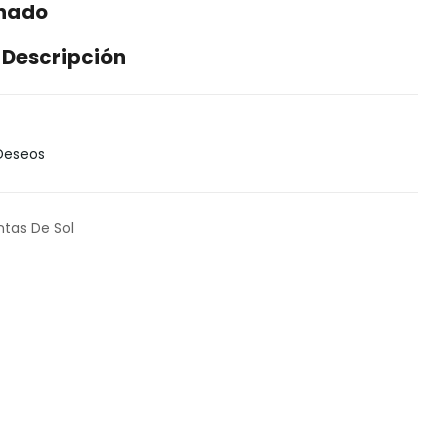
enado
 Descripción
 Deseos
ntas De Sol