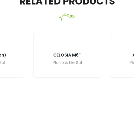
RELATED PRODUCTS
on)
CELOSIA M6″
Sol
Plantas De Sol
Pl