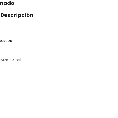
onado
 Descripción
 Deseos
antas De Sol