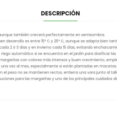
DESCRIPCIÓN
ol, aunque también crecerá perfectamente en semisombra.
 desarrollo es entre 15º C y 25º C, aunque se adapta bien tanto 
da 2 ó 3 días y en invierno cada 15 días, evitando encharcamien
riego automático si se encuentra en el jardín para dosificar la
argaritas con colores más intensos y buen crecimiento, emplea u
 una vez al mes, especialmente si están plantadas en macetas.
 el peso no se mantienen rectos, entierra una vara junto al tall
luciones para las margaritas y uno de los principales cuidados d