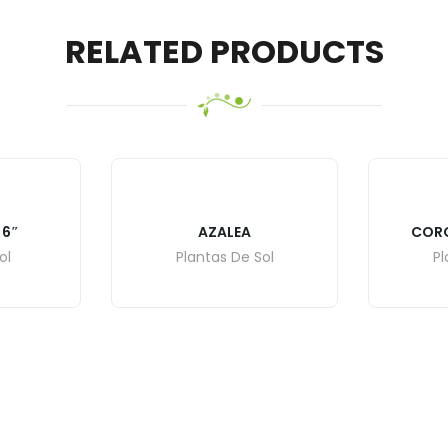
RELATED PRODUCTS
 6″
AZALEA
CORO
ol
Plantas De Sol
Pl