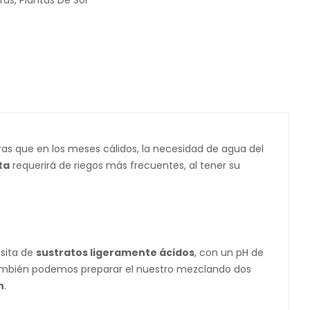
ras
,
Plantas De Sol
ras que en los meses cálidos, la necesidad de agua del
ta
requerirá de riegos más frecuentes, al tener su
esita de
sustratos ligeramente ácidos
, con un pH de
ambién podemos preparar el nuestro mezclando dos
n
.