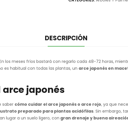
CATEGORIES:
Arboles Y Palme
DESCRIPCIÓN
 En los meses fríos bastará con regarlo cada 48-72 horas, mient
 es habitual con todas las plantas, un
arce japonés en mace
l arce japonés
e saber
cómo cuidar el arce japonés o arce rojo
, ya que nec
ustrato preparado para plantas acidófilas
. Sin embargo, t
n lugar a un suelo ligero, con
gran drenaje y buena aireació