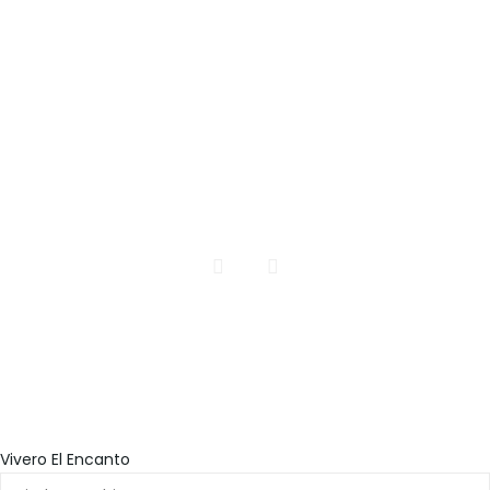
INICIO
CATALOGO DE PLANTAS
CONTACTO
Todos los Derechos Reservados | Vivero El Encanto
Realizdo por pacomarquez
Vivero El Encanto