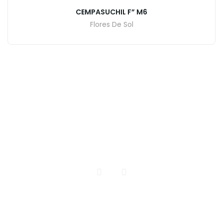
CEMPASUCHIL F” M6
Flores De Sol
INICIO
CATALOGO DE PLANTAS
CONTACTO
Todos los Derechos Reservados | Vivero El Encanto
Realizdo por pacomarquez