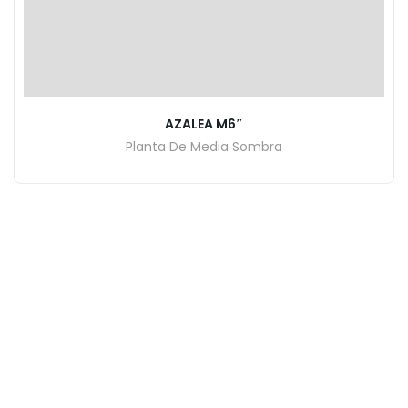
AZALEA M6″
Planta De Media Sombra
INICIO
CATALOGO DE PLANTAS
CONTACTO