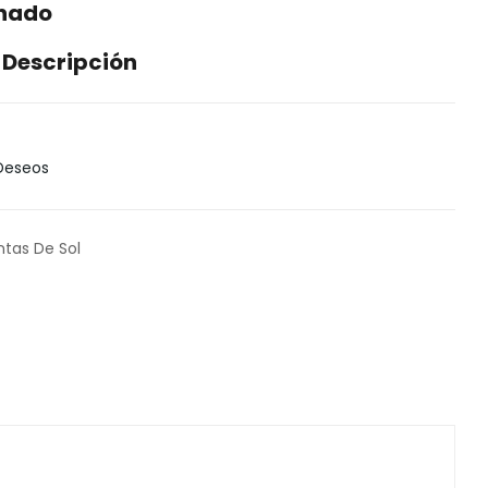
enado
 Descripción
 Deseos
ntas De Sol