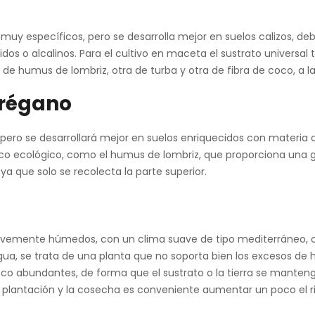
os muy específicos, pero se desarrolla mejor en suelos calizos, d
 o alcalinos. Para el cultivo en maceta el sustrato universal
humus de lombriz, otra de turba y otra de fibra de coco, a la 
orégano
, pero se desarrollará mejor en suelos enriquecidos con materia 
o ecológico, como el humus de lombriz, que proporciona una gr
ya que solo se recolecta la parte superior.
 levemente húmedos, con un clima suave de tipo mediterráneo, o
gua, se trata de una planta que no soporta bien los excesos d
y poco abundantes, de forma que el sustrato o la tierra se man
a plantación y la cosecha es conveniente aumentar un poco el r