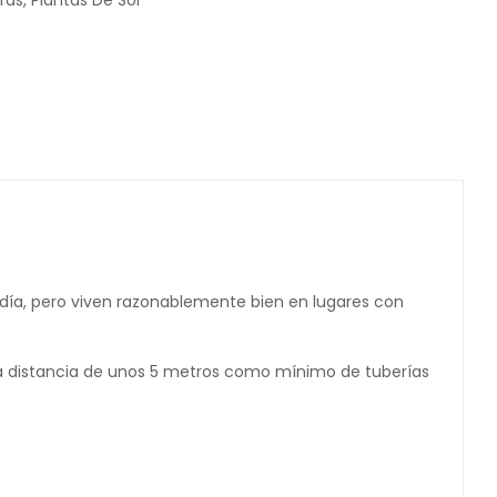
ras
,
Plantas De Sol
 día, pero viven razonablemente bien en lugares con
na distancia de unos 5 metros como mínimo de tuberías