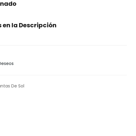
onado
en la Descripción
 Deseos
antas De Sol