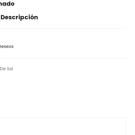
enado
 Descripción
 Deseos
 De Sol