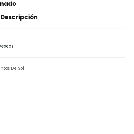
onado
 Descripción
 Deseos
antas De Sol