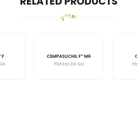
RELATED PRODUCTS
″F
CEMPASUCHIL F” M6
Sol
Plantas De Sol
Pl