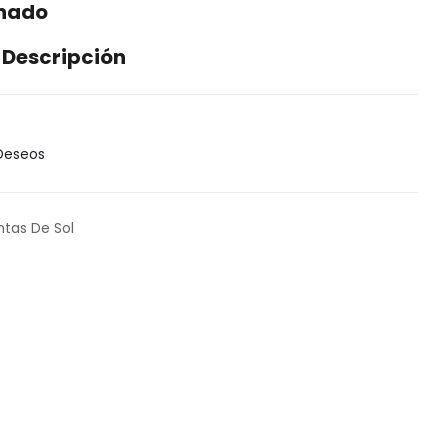
enado
 Descripción
 Deseos
ntas De Sol