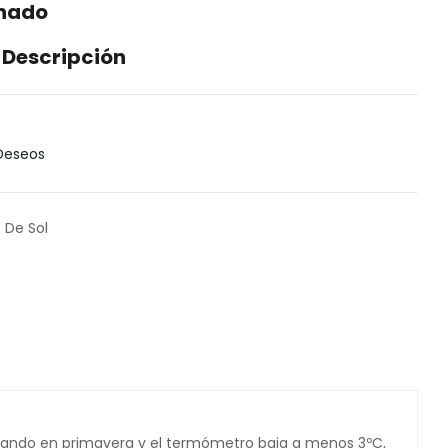
enado
 Descripción
 Deseos
 De Sol
oreando en primavera y el termómetro baja a menos 3ºC,