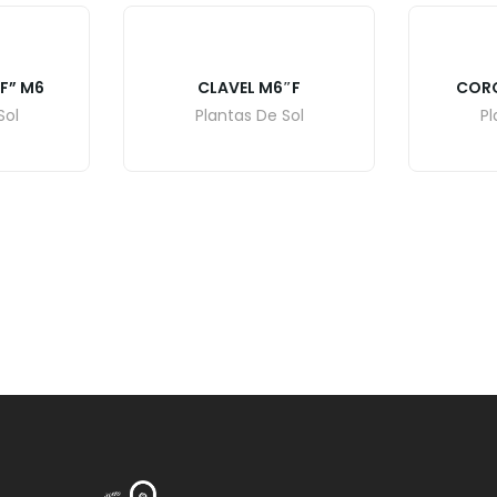
F” M6
CLAVEL M6″F
CORO
Sol
Plantas De Sol
Pl