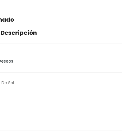
enado
 Descripción
 Deseos
 De Sol