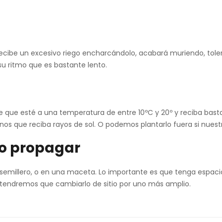
 recibe un excesivo riego encharcándolo, acabará muriendo, tole
u ritmo que es bastante lento.
nte que esté a una temperatura de entre 10ºC y 20º y reciba bas
s que reciba rayos de sol. O podemos plantarlo fuera si nuestr
 o propagar
semillero, o en una maceta. Lo importante es que tenga espacio
r tendremos que cambiarlo de sitio por uno más amplio.