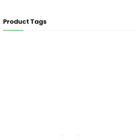
Product Tags
INICIO
CATALOGO DE PLANTAS
CONTACTO