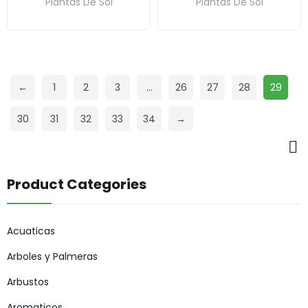
Plantas De Sol
Plantas De Sol
←
1
2
3
…
26
27
28
29
30
31
32
33
34
→
Product Categories
Acuaticas
Arboles y Palmeras
Arbustos
Aromaticos